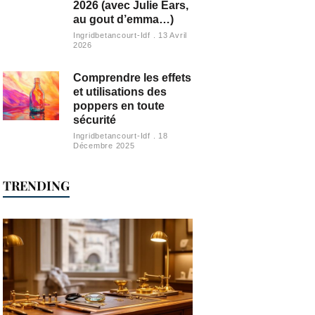
2026 (avec Julie Ears,
au gout d’emma…)
Ingridbetancourt-Idf
13 Avril
2026
Comprendre les effets
et utilisations des
poppers en toute
sécurité
Ingridbetancourt-Idf
18
Décembre 2025
TRENDING