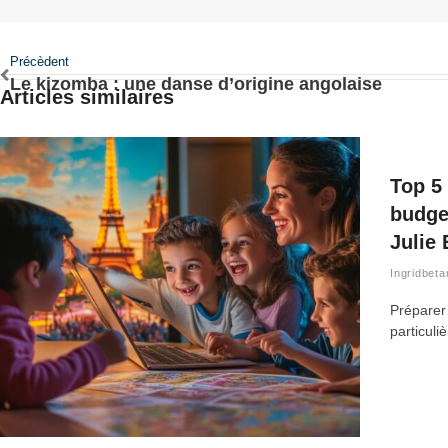
Précèdent
Le kizomba : une danse d’origine angolaise
Articles similaires
Top 5 
budge
Julie
Ingridbeta
Préparer
particuli