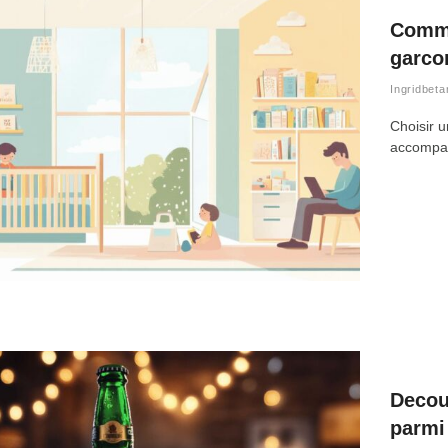
Comme
garco
Ingridbeta
Choisir u
accompagn
Decou
parmi 