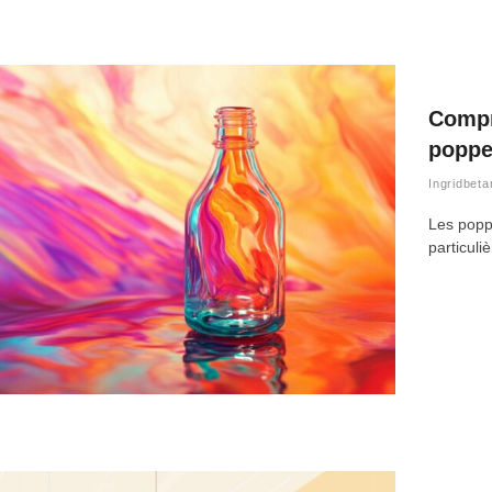
Compre
poppe
Ingridbeta
Les poppe
particuli